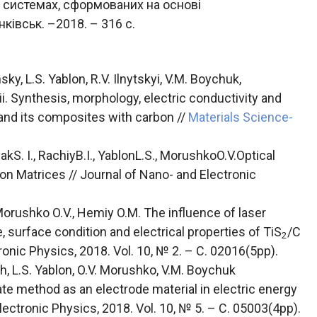
 системах, сформованих на основі
ківськ. –2018. – 316 с.
ky, L.S. Yablon, R.V. Ilnytskyi, V.M. Boychuk,
i. Synthesis, morphology, electric conductivity and
and its composites with carbon //
Materials Science-
S. I., RachiyB.I., YablonL.S., MorushkoO.V.Optical
n Matrices // Journal of Nano- and Electronic
, Morushko O.V., Hemiy O.M. The influence of laser
e, surface condition and electrical properties of TiS
/C
2
onic Physics, 2018. Vol. 10, № 2. – С. 02016(5pp).
ch, L.S. Yablon, O.V. Morushko, V.M. Boychuk
e method as an electrode material in electric energy
lectronic Physics, 2018. Vol. 10, № 5. – С. 05003(4pp).