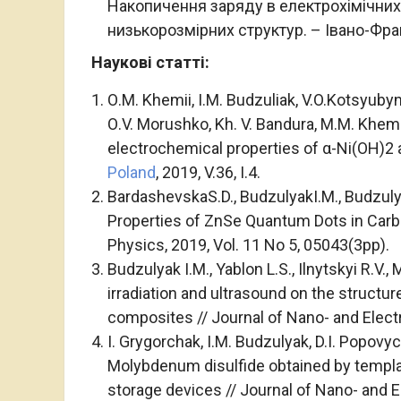
Накопичення заряду в електрохімічних
низькорозмірних структур. – Івано-Фран
Наукові статті:
О.М. Khemii, І.М. Budzuliak, V.O.Kotsyubyns
О.V. Morushko, Kh. V. Bandura, М.М. Khemi
electrochemical properties of α-Ni(OH)2 
Poland
, 2019, V.36, I.4.
BardashevskaS.D., BudzulyakI.M., Budzulyak
Properties of ZnSe Quantum Dots in Carbo
Physics, 2019, Vol. 11 No 5, 05043(3pp).
Budzulyak I.M., Yablon L.S., Ilnytskyi R.V.
irradiation and ultrasound on the structur
composites // Journal of Nano- and Electr
I. Grygorchak, I.M. Budzulyak, D.I. Popovy
Molybdenum disulfide obtained by templat
storage devices // Journal of Nano- and E