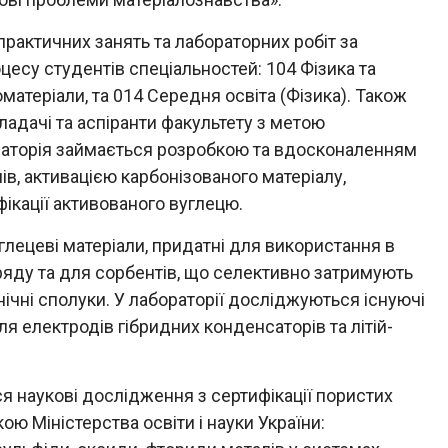
рактичних занять та лабораторних робіт за
есу студентів спеціальностей: 104 Фізика та
матеріали, та 014 Середня освіта (Фізика). Також
адачі та аспіранти факультету з метою
аторія займається розробкою та вдосконаленням
ів, активацією карбонізованого матеріалу,
ікації активованого вуглецю.
глецеві матеріали, придатні для використання в
яду та для сорбентів, що селективно затримують
нічні сполуки. У лабораторії досліджуються існуючі
я електродів гібридних конденсаторів та літій-
я наукові дослідження з сертифікації пористих
кою Міністерства освіти і науки України: