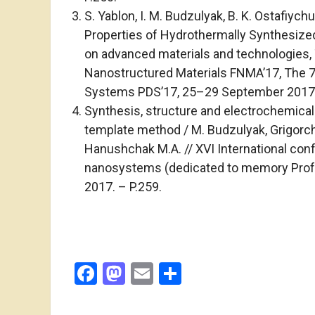
S. Yablon, I. M. Budzulyak, B. K. Ostafiyc
Properties of Hydrothermally Synthesiz
on advanced materials and technologies,
Nanostructured Materials FNMA’17, The 7
Systems PDS’17, 25–29 September 2017, L
Synthesis, structure and electrochemical
template method / M. Budzulyak, Grigorchak
Hanushchak M.A. // XVI International con
nanosystems (dedicated to memory Profe
2017. – P.259.
Facebook
Mastodon
Email
Поділитися