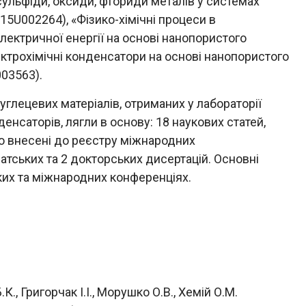
льфіди, оксиди, фториди металів у системах
15U002264), «Фізико-хімічні процеси в
ектричної енергії на основі нанопористого
ктрохімічні конденсатори на основі нанопористого
003563).
глецевих матеріалів, отриманих у лабораторії
нсаторів, лягли в основу: 18 наукових статей,
о внесені до реєстру міжнародних
атських та 2 докторських дисертацій. Основні
ких та міжнародних конференціях.
К., Григорчак І.І., Морушко О.В., Хемій О.М.