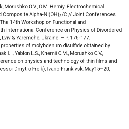
huk, Morushko O.V., O.M. Hemiy. Electrochemical
ed Composite Alpha-Ni(OH)
/C // Joint Conferences
2
 The 14th Workshop on Functional and
th International Conference on Physics of Disordered
viv & Yaremche, Ukraine. – P. 176-177.
 properties of molybdenum disulfide obtained by
 I.I., Yablon L.S., Khemii O.M., Morushko O.V.,
ference on physics and technology of thin films and
ssor Dmytro Freik), Ivano-Frankivsk, May15–20,