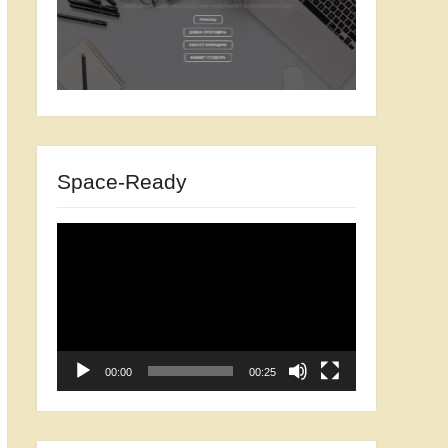
Space-Ready
Відеопрогравач
00:00
00:25