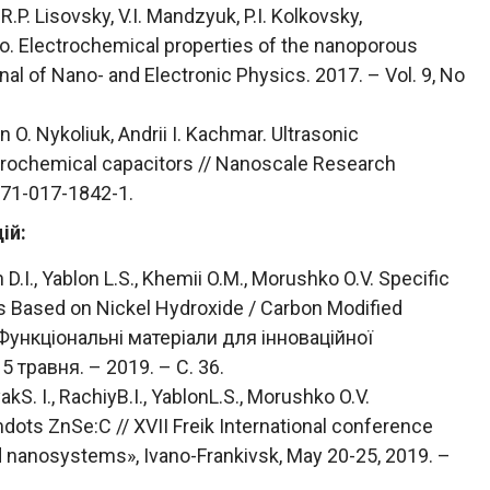
 R.P. Lisovsky, V.I. Mandzyuk, P.I. Kolkovsky,
ko. Electrochemical properties of the nanoporous
nal of Nano- and Electronic Physics. 2017. – Vol. 9, No
 O. Nykoliuk, Andrii I. Kachmar. Ultrasonic
ctrochemical capacitors // Nanoscale Research
671-017-1842-1.
ій:
D.I., Yablon L.S., Khemii O.M., Morushko O.V. Specific
s Based on Nickel Hydroxide / Carbon Modified
Функціональні матеріали для інноваційної
5 травня. – 2019. – С. 36.
S. I., RachiyB.I., YablonL.S., Morushko O.V.
ots ZnSe:C // XVІI Freik International conference
d nanosystems», Ivano-Frankivsk, May 20-25, 2019. –