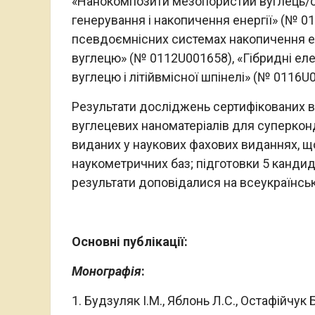
«Нанокомпозити мезопористий вуглець/су
генерування і накопичення енергії» (№ 01
псевдоємнісних системах накопичення ел
вуглецю» (№ 0112U001658), «Гібридні еле
вуглецю і літійвмісної шпінелі» (№ 0116U
Результати досліджень сертифікованих ву
вуглецевих наноматеріалів для суперконде
виданих у наукових фахових виданнях, щ
наукометричних баз; підготовки 5 кандид
результати доповідалися на всеукраїнсь
Основні публікації:
Монографія
:
Будзуляк І.М., Яблонь Л.С., Остафійчук Б.