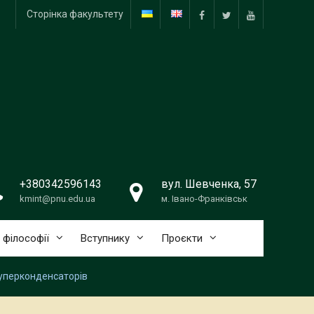
Сторінка факультету
Facebook
Twitter
Youtube
+380342596143
вул. Шевченка, 57
kmint@pnu.edu.ua
м. Івано-Франківськ
 філософії
Вступнику
Проєкти
суперконденсаторів