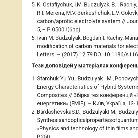
K. Ostafiychuk, I.M. Budzulyak, B.I. Rachiy,
R.I. Merena, M.V. Berkeshchuk, L.V. Golov
carbon/aprotic electrolyte system // Jour
5, – P. 05001(6pp).
Ivan M. Budzulyak, Bogdan I. Rachiy, Marian
modification of carbon materials for ele
Letters. – (2017) 12:79 DOI 10.1186/s11
Тези доповідей у матеріалах конференц
Starchuk Yu.Yu., Budzulyak I.M., Popovych 
Energy Characteristics of Hybrid System
Composites // Збірка тез конференцій «
енергетики» (FMIE). – Київ, Україна, 13-1
BardashevskaS.D., BudzulyakI.M., Budzulyak
Synthesisandopticalpropertiesofquantumd
«Рhysics and technology of thin films an
P.250.