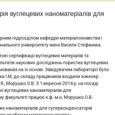
ія вуглецевих наноматеріалів для
урним підрозділом кафедри матеріалознавства і
онального університету імені Василя Стефаника.
тою сертифікації вуглецевих матеріалів та
льтатів наукових досліджень пористих вуглецевих
мованих на їх основі. Завідувачем лабораторії було
ка І.М; до складу працівників входили інженер
.Я., Морушко О.В. З 1 вересня 2014 р. на посаді
ії вуглецевих наноматеріалів для
у факультеті працює к.ф.-м.н. Морушко О.В.
их наноматеріалів для суперконденсаторів
ові проблеми матеріалознавства».