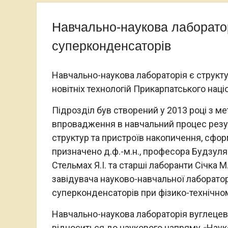
Навчально-наукова лаборатор
суперконденсаторів
Навчально-наукова лабораторія є структ
новітніх технологій Прикарпатського наці
Підрозділ був створений у 2013 році з ме
впровадження в навчальний процес резу
структур та пристроїв накопичення, сфор
призначено д.ф.-м.н., професора Будзуля
Стельмах Я.І. та старші лаборанти Січка М
завідувача науково-навчальної лаборатор
суперконденсаторів при фізико-технічном
Навчально-наукова лабораторія вуглецев
відноситься до наукового напряму «Наук