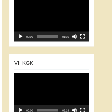
Відеопрогравач
00:00
01:30
VII KGK
Відеопрогравач
00:00
02:19