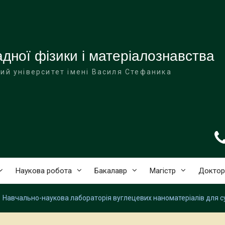
дної фізики і матеріалознавства
ий університет імені Василя Стефаника
Наукова робота
Бакалавр
Магістр
Доктор
Навчально-наукова лабораторія вуглецевих наноматеріалів для 