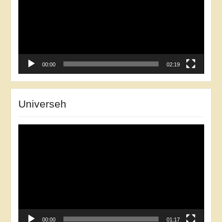
00:00
02:19
Universeh
Відеопрогравач
00:00
01:17