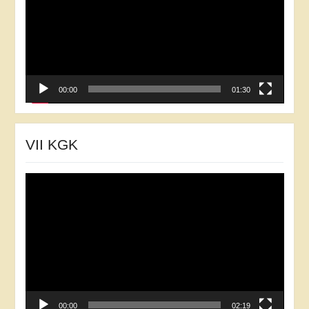
00:00
01:30
VII KGK
Відеопрогравач
00:00
02:19