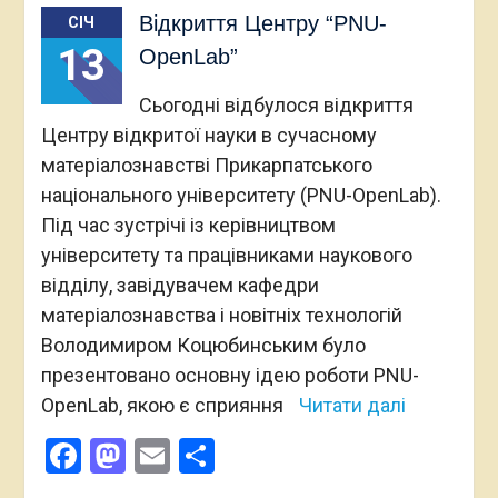
Відкриття Центру “PNU-
СІЧ
13
OpenLab”
Сьогодні відбулося відкриття
Центру відкритої науки в сучасному
матеріалознавстві Прикарпатського
національного університету (PNU-OpenLab).
Під час зустрічі із керівництвом
університету та працівниками наукового
відділу, завідувачем кафедри
матеріалознавства і новітніх технологій
Володимиром Коцюбинським було
презентовано основну ідею роботи PNU-
OpenLab, якою є сприяння
Читати далі
Facebook
Mastodon
Email
Поділитися