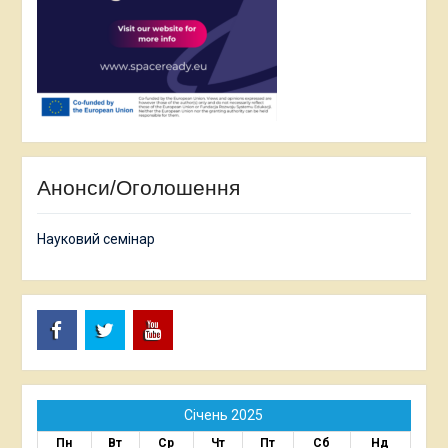
Анонси/Оголошення
Науковий семінар
Facebook
Twitter
Youtube
Січень 2025
Пн
Вт
Ср
Чт
Пт
Сб
Нд