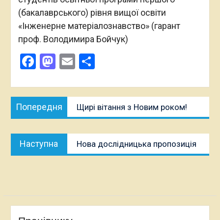
(бакалаврського) рівня вищої освіти
«Інженерне матеріалознавство» (гарант
проф. Володимира Бойчук)
Facebook
Mastodon
Email
Поділитися
Навігація
Попередня
Попередня
Щирі вітання з Новим роком!
записів
публікація:
Наступна
Наступна
Нова дослідницька пропозиція
публікація: