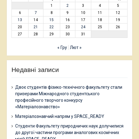
1
2
3
4
5
6
7
8
9
10
11
12
13
14
15
16
17
18
19
20
21
22
23
24
25
26
27
28
29
30
31
« Гру
Лют »
Недавні записи
Двоє студентів фізико-технічного факультету стали
призерами Міжнародного студентського
професійного творчого конкурсу
«Матеріалознавство»
Матеріалознавчий напрям у SPACE_READY
Студенти Факультету природничих наук долучилися
до другої частини програми аналогових космічних
місій SPACE_READY